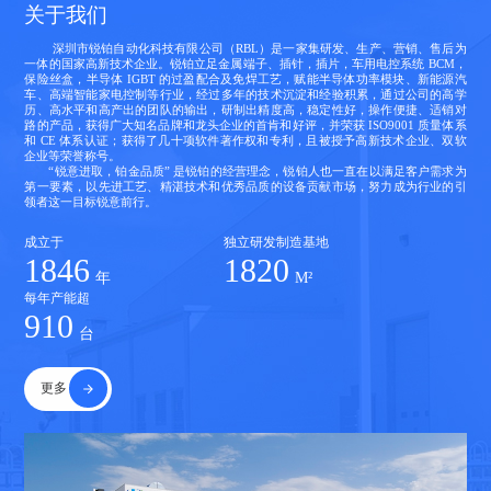
关于我们
深圳市锐铂自动化科技有限公司（RBL）是一家集研发、生产、营销、售后为
一体的国家高新技术企业。锐铂立足金属端子、插针，插片，车用电控系统 BCM，
保险丝盒，半导体 IGBT 的过盈配合及免焊工艺，赋能半导体功率模块、新能源汽
车、高端智能家电控制等行业，经过多年的技术沉淀和经验积累，通过公司的高学
历、高水平和高产出的团队的输出，研制出精度高，稳定性好，操作便捷、适销对
路的产品，获得广大知名品牌和龙头企业的首肯和好评，并荣获 ISO9001 质量体系
和 CE 体系认证；获得了几十项软件著作权和专利，且被授予高新技术企业、双软
企业等荣誉称号。
“锐意进取，铂金品质” 是锐铂的经营理念，锐铂人也一直在以满足客户需求为
第一要素，以先进工艺、精湛技术和优秀品质的设备贡献市场，努力成为行业的引
领者这一目标锐意前行。
成立于
独立研发制造基地
2017
2000
年
M²
每年产能超
1000
台
更多