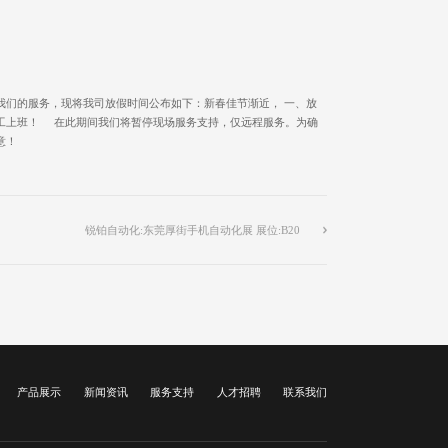
我们的服务，现将我司放假时间公布如下：新春佳节渐近， 一、放
即正月初八）正式开工上班！ 在此期间我们将暂停现场服务支持，仅远程服务。为确
意！
锐铂自动化:东莞厚街手机自动化展 展位:B20
产品展示
新闻资讯
服务支持
人才招聘
联系我们